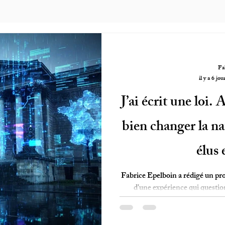
Fa
il y a 6 jou
J’ai écrit une loi.
bien changer la nat
élus 
Fabrice Epelboin a rédigé un proje
d'une expérience qui question