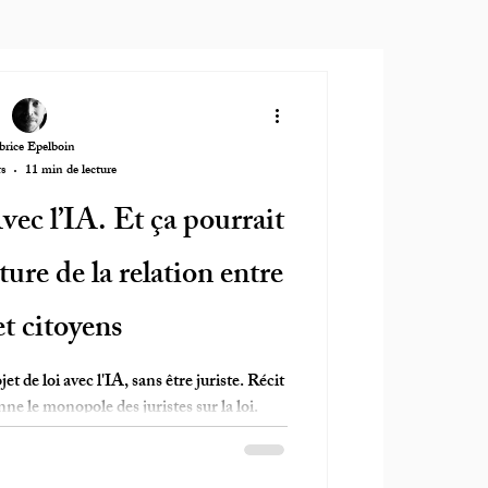
brice Epelboin
rs
11 min de lecture
 Avec l’IA. Et ça pourrait
ure de la relation entre
et citoyens
t de loi avec l'IA, sans être juriste. Récit
ne le monopole des juristes sur la loi.