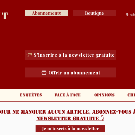
nt
Abonnements
Boutique
S'inscrire à la newsletter gratuite
Offrir un abonnement
s
Enquêtes
Face à face
Opinions
Ch
our ne manquer aucun article, abonnez-vous à
newsletter gratuite 👇️
Je m'inscris à la newsletter