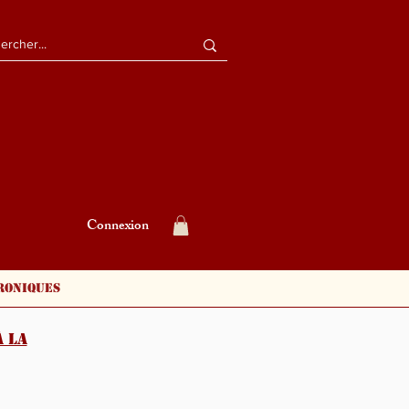
Connexion
roniques
 la