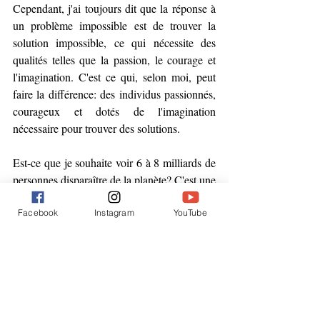
Cependant, j'ai toujours dit que la réponse à 
un problème impossible est de trouver la 
solution impossible, ce qui nécessite des 
qualités telles que la passion, le courage et 
l'imagination. C'est ce qui, selon moi, peut 
faire la différence: des individus passionnés, 
courageux et dotés de l'imagination 
nécessaire pour trouver des solutions.
Est-ce que je souhaite voir 6 à 8 milliards de 
personnes disparaître de la planète? C'est une 
idée monstrueuse. En fait, c'est ma plus 
grande crainte et ma plus grande 
Facebook
Instagram
YouTube
préoccupation, mais à moins que les réalités 
écologiques ne soient prises en compte, ce 
sera la conséquence inévitable.
Comme je vois les conséquences 
écologiques d'une croissance démographique 