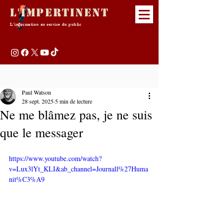
L'Impertinent
L'information au service du public
Paul Watson
28 sept. 2025
5 min de lecture
Ne me blâmez pas, je ne suis
que le messager
https://www.youtube.com/watch?
v=Lux3lYt_KLI&ab_channel=Journall%27Huma
nit%C3%A9