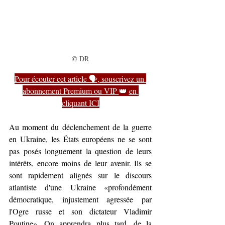
© DR
Pour écouter cet article 🗣️, souscrivez un 
abonnement Premium ou VIP 
👑 
en 
cliquant ICI
Au moment du déclenchement de la guerre 
en Ukraine, les États européens ne se sont 
pas posés longuement la question de leurs 
intérêts, encore moins de leur avenir. Ils se 
sont rapidement alignés sur le discours 
atlantiste d'une Ukraine 
«
profondément 
démocratique, injustement agressée par 
l'Ogre russe et son dictateur Vladimir 
Poutine
»
. On apprendra plus tard, de la 