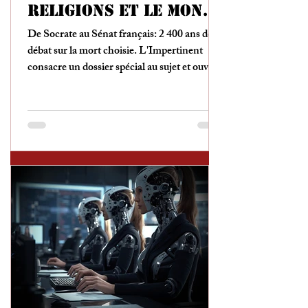
religions et le monde
ont déjà décidé
De Socrate au Sénat français: 2 400 ans de
débat sur la mort choisie. L'Impertinent
consacre un dossier spécial au sujet et ouvre
le débat.