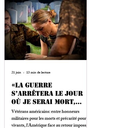
21 juin
13 min de lecture
«La guerre
s’arrêtera le jour
où je serai mort,
comme les Irakiens
Vétérans américains: entre honneurs
que j’ai tués»
militaires pour les morts et précarité pour les
vivants, l'Amérique face au retour impossible