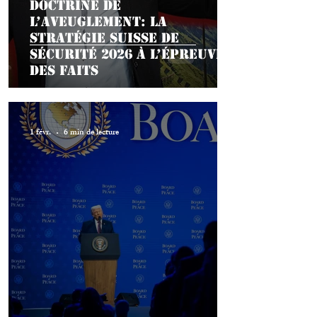
Doctrine de
l’aveuglement: la
stratégie suisse de
sécurité 2026 à l’épreuve
des faits
1 févr.
6 min de lecture