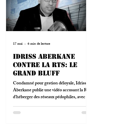
17 mai
6 min de lecture
Idriss Aberkane
contre la RTS: le
grand bluff
Condamné pour gestion déloyale, Idriss
Aberkane publie une vidéo accusant la RTS
d'héberger des réseaux pédophiles, avec la
complicité de la presse romande.
L'Impertinent démêle le vrai du faux dans
cette «enquête» virale.