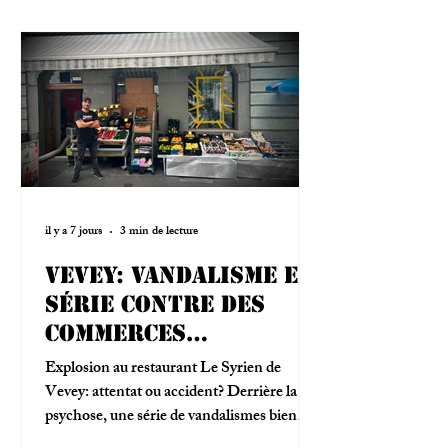
il y a 7 jours
3 min de lecture
Vevey: vandalisme en
série contre des
commerces
étrangers
Explosion au restaurant Le Syrien de
Vevey: attentat ou accident? Derrière la
psychose, une série de vandalismes bien
réelle et un suspect connu.