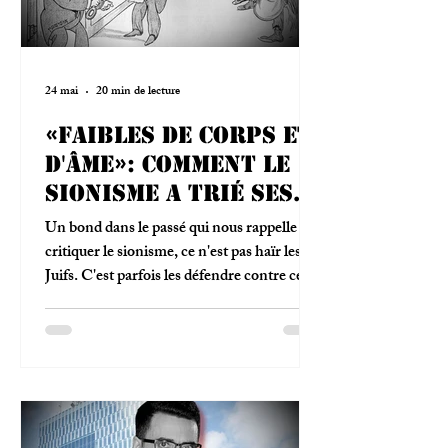
24 mai
20 min de lecture
«Faibles de corps et
d'âme»: comment le
sionisme a trié ses
Juifs
Un bond dans le passé qui nous rappelle que
critiquer le sionisme, ce n'est pas haïr les
Juifs. C'est parfois les défendre contre ceux
qui ont prétendu parler en leur nom.