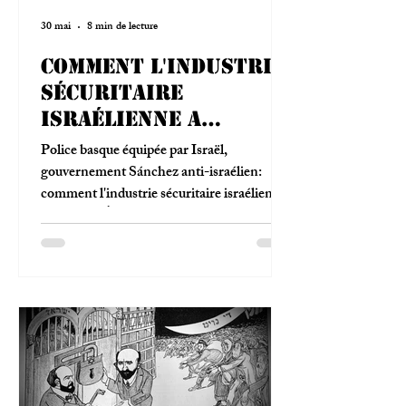
30 mai
8 min de lecture
Comment l'industrie
sécuritaire
israélienne a
colonisé ses
Police basque équipée par Israël,
adversaires
gouvernement Sánchez anti-israélien:
comment l'industrie sécuritaire israélienne
infiltre les États qui la condamnent.