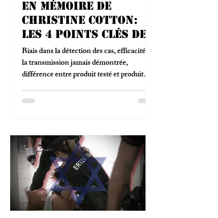
En mémoire de
Christine Cotton:
les 4 points clés de
son rapport sur le
Biais dans la détection des cas, efficacité sur
vaccin Pfizer
la transmission jamais démontrée,
différence entre produit testé et produit
commercialisé, affaire Ventavia:
L'Impertinent décrypte le rapport Cotton
en mémoire de la biostatisticienne décédée
le 2 juin 2026.