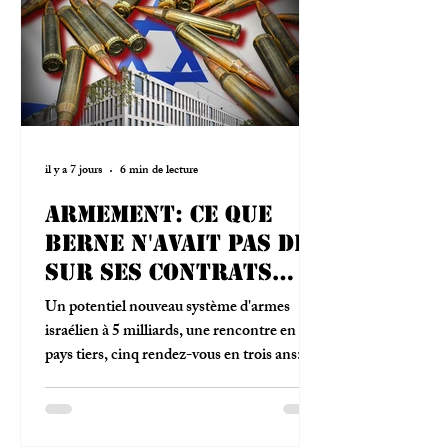
il y a 7 jours
6 min de lecture
Armement: ce que
Berne n'avait pas dit
sur ses contrats
israéliens
Un potentiel nouveau système d'armes
israélien à 5 milliards, une rencontre en
pays tiers, cinq rendez-vous en trois ans: les
réponses d'armasuisse à L'Impertinent.