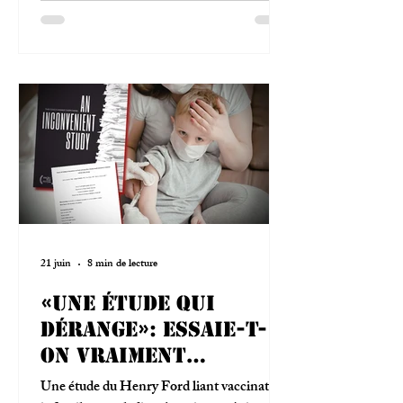
21 juin
8 min de lecture
«Une étude qui
dérange»: essaie-t-
on vraiment
d'étouffer la
Une étude du Henry Ford liant vaccination