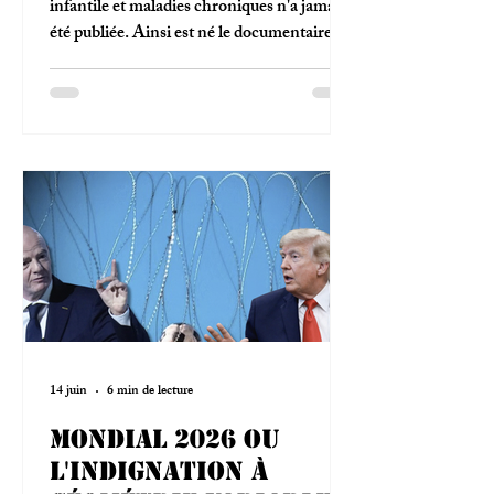
dangerosité des
infantile et maladies chroniques n'a jamais
été publiée. Ainsi est né le documentaire
vaccins sur les
«An Inconvenient Study». Alors, faiblesse
enfants?
méthodologique ou consensus intouchable?
14 juin
6 min de lecture
Mondial 2026 ou
l'indignation à