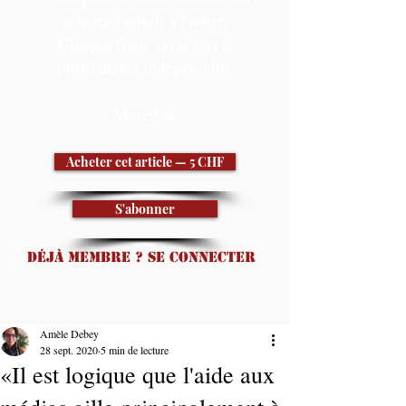
acheter l'article à l'unité.
Chaque franc versé sert le
journalisme indépendant.
Merci! 🙏
Acheter cet article — 5 CHF
S'abonner
Déjà membre ? Se connecter
Amèle Debey
28 sept. 2020
5 min de lecture
«Il est logique que l'aide aux