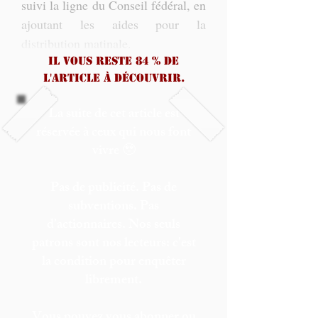
suivi la ligne du Conseil fédéral, en 
ajoutant les aides pour la 
distribution matinale. 
Il vous reste 84 % de
l'article à découvrir.
La suite de cet article est
réservée à ceux qui nous font
vivre 🥹
Pas de publicité. Pas de
subventions. Pas
d'actionnaires. Nos seuls
patrons sont nos lecteurs: c'est
la condition pour enquêter
librement.
Vous pouvez vous abonner ou