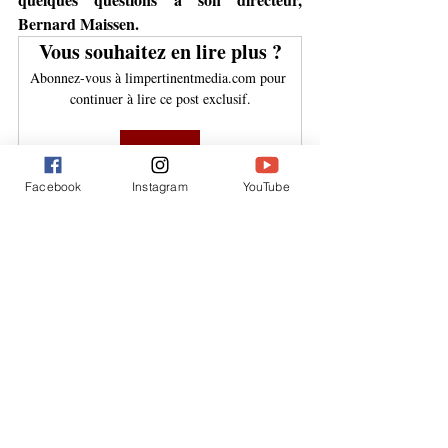
Bernard Maissen.
Vous souhaitez en lire plus ?
Abonnez-vous à limpertinentmedia.com pour 
continuer à lire ce post exclusif.
S'abonner
médias
crise
Heidi.news
Parlement
lobbying
Facebook
Instagram
YouTube
Tamedia
aide à la presse
train de mesure
médias en ligne
virage numérique
médias numérique
ofcom
Bernard Maissen
Face à face
Posts similaires
Voir tout