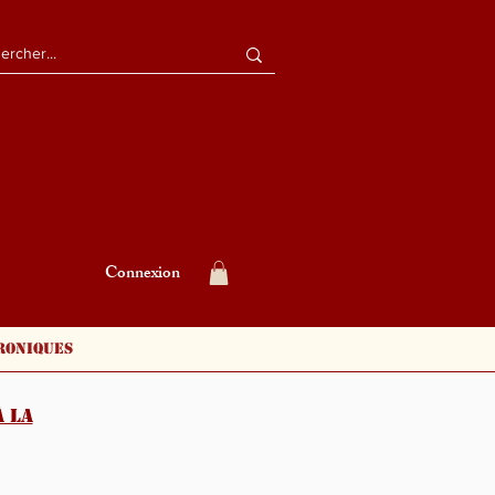
Connexion
roniques
 la