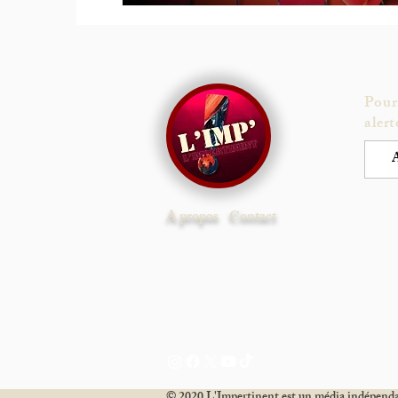
Pour
alert
A propos
Contact
© 2020 L'Impertinent est un média indépendan