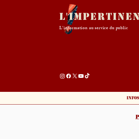
L'Impertine
L'information au service du public
Info
P