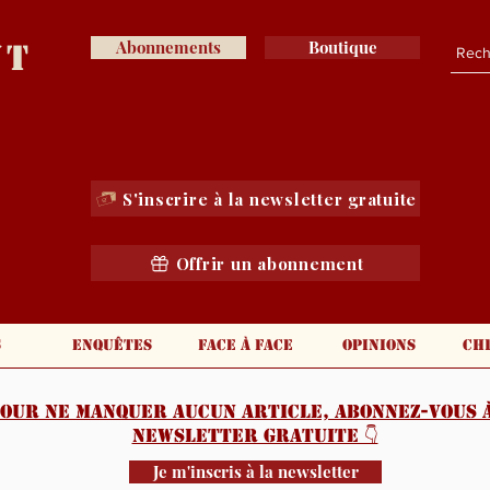
nt
Abonnements
Boutique
S'inscrire à la newsletter gratuite
Offrir un abonnement
s
Enquêtes
Face à face
Opinions
Ch
our ne manquer aucun article, abonnez-vous à
newsletter gratuite 👇️
Je m'inscris à la newsletter