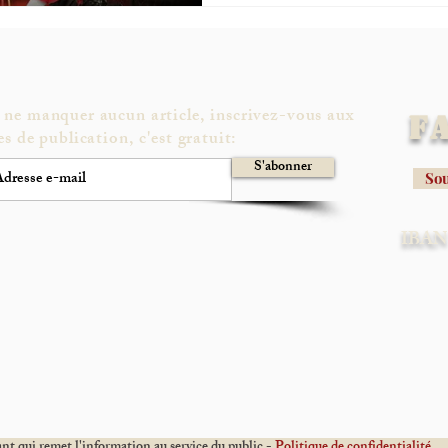
 ne manquer aucun article, inscrivez-vous aux
F
es de publication, c'est gratuit:
S'abonner
Sou
IBAN 
t qui remet l'information au service du public -
Politique de confidentialité