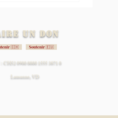
aire un don
tenir 🇨🇭
Soutenir 🇪🇺
: CH52 0900 0000 1555 3871 0
Lausanne, VD