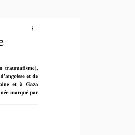
e
n traumatisme), 
d’angoisse et de 
aine et à Gaza 
nnée marqué par 