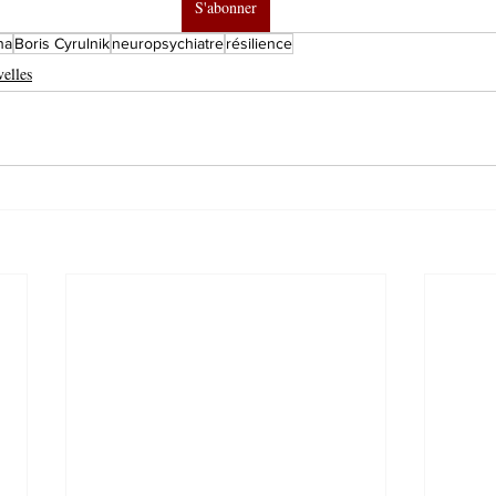
S'abonner
na
Boris Cyrulnik
neuropsychiatre
résilience
elles