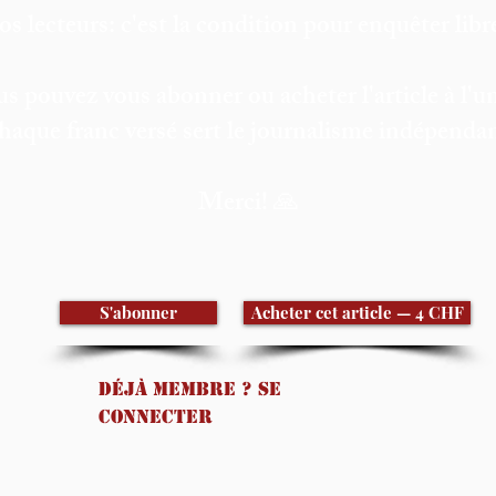
os lecteurs: c'est la condition pour enquêter lib
s pouvez vous abonner ou acheter l'article à l'un
haque franc versé sert le journalisme indépendan
Merci! 🙏
S'abonner
Acheter cet article — 4 CHF
Déjà membre ? Se
connecter