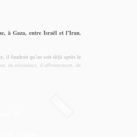
 à Gaza, entre Israël et l’Iran. 
, il faudrait qu’on soit déjà après le 
t, de résistance, d’affrontement, de 
vivre 🥹
 seuls patrons