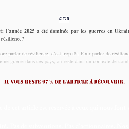
© DR
: l'année 2025 a été dominée par les guerres en Ukraine,
 résilience?
e parler de résilience, c’est trop tôt. Pour parler de résilience
eine guerre dans ces pays, on reste dans un contexte de comba
Il vous reste 97 % de l'article à découvrir.
e de cet article est réservée à ceux qui nous font 
ité. Pas de subventions. Pas d'actionnaires. Nos