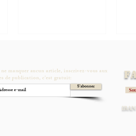
 ne manquer aucun article, inscrivez-vous aux
F
es de publication, c'est gratuit:
S'abonner
Sou
«On va tout droit vers une
Ukrai
guerre nucléaire»
boug
IBAN 