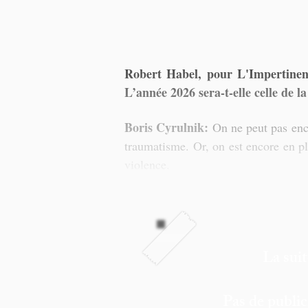
Robert Habel, pour L'Impertinent
L’année 2026 sera-t-elle celle de la
Boris Cyrulnik: 
On ne peut pas encor
traumatisme. Or, on est encore en pl
violence. 
La suit
Pas de public