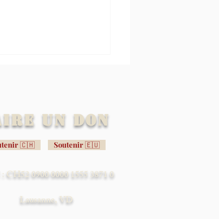
aire un don
tenir 🇨🇭
Soutenir 🇪🇺
ne: le cadavre de l’Europe
e encore, hélas…
: CH52 0900 0000 1555 3871 0
Lausanne, VD