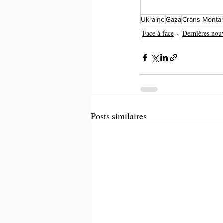
Ukraine
Gaza
Crans-Monta
Face à face
Dernières nouv
Posts similaires