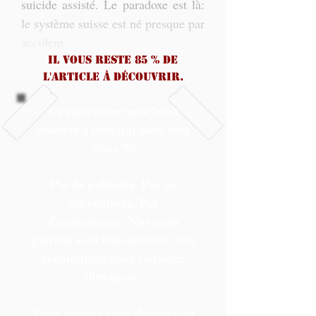
suicide assisté. Le paradoxe est là: 
le système suisse est né presque par 
accident.
Il vous reste 85 % de
l'article à découvrir.
La suite de cet article est
réservée à ceux qui nous font
vivre 🥹
Pas de publicité. Pas de
subventions. Pas
d'actionnaires. Nos seuls
patrons sont nos lecteurs: c'est
la condition pour enquêter
librement.
Vous pouvez vous abonner ou