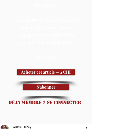
librement.
Vous pouvez vous abonner ou
acheter l'article à l'unité.
Chaque franc versé sert le
journalisme indépendant.
Merci! 🙏
Acheter cet article — 4 CHF
S'abonner
Déjà membre ? Se connecter
Amèle Debey