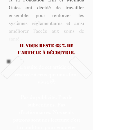
Gates ont décidé de travailler 
ensemble pour renforcer les 
systèmes réglementaires et ainsi 
améliorer l'accès aux soins de 
santé.»
Il vous reste 68 % de
l'article à découvrir.
La suite de cet article est
réservée à ceux qui nous font
vivre 🥹
Pas de publicité. Pas de
subventions. Pas
d'actionnaires. Nos seuls
patrons sont nos lecteurs: c'est
la condition pour enquêter