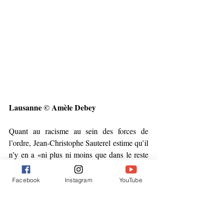
Lausanne © Amèle Debey
Quant au racisme au sein des forces de 
l’ordre, Jean-Christophe Sauterel estime qu’il 
n’y en a «ni plus ni moins que dans le reste 
de la société»: «La police est à l’image de la 
population. On condamne de manière très 
Facebook
Instagram
YouTube
virulente toute forme de racisme, c’est 
quelque chose que l’on ne tolère pas. Dans le 
cadre du recrutement de policiers, on en tient 