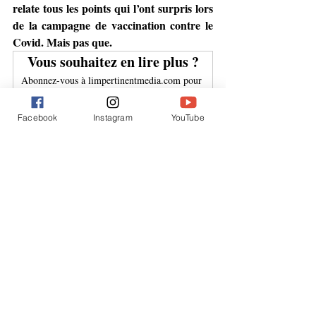
relate tous les points qui l’ont surpris lors 
de la campagne de vaccination contre le 
Covid. Mais pas que. 
Vous souhaitez en lire plus ?
Abonnez-vous à limpertinentmedia.com pour 
continuer à lire ce post exclusif.
Facebook
Instagram
YouTube
S'abonner
covid-19
vaccin
effets secondaires
pharmas
Face à face
Posts similaires
Voir tout