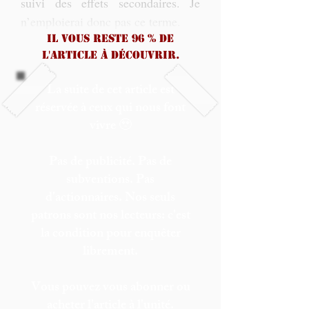
suivi des effets secondaires. Je 
n’emploierai donc pas ce terme. 
Il vous reste 96 % de
l'article à découvrir.
La suite de cet article est
réservée à ceux qui nous font
vivre 🥹
Pas de publicité. Pas de
subventions. Pas
d'actionnaires. Nos seuls
patrons sont nos lecteurs: c'est
la condition pour enquêter
librement.
Vous pouvez vous abonner ou
acheter l'article à l'unité.