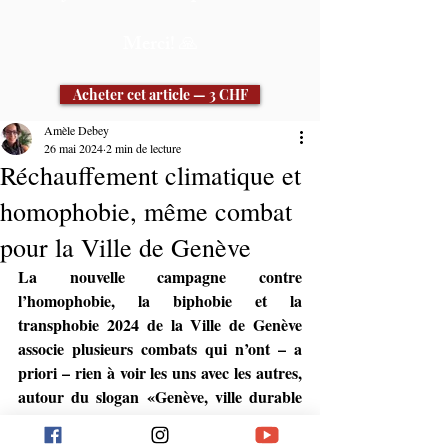
Merci! 🙏
Acheter cet article — 3 CHF
Amèle Debey
S'abonner
26 mai 2024
2 min de lecture
Réchauffement climatique et
Déjà membre ? Se connecter
homophobie, même combat
pour la Ville de Genève
La nouvelle campagne contre 
l’homophobie, la biphobie et la 
transphobie 2024 de la Ville de Genève 
associe plusieurs combats qui n’ont – a 
priori – rien à voir les uns avec les autres, 
autour du slogan «Genève, ville durable 
pour touxtes!». Et ce n’est pas la première 
fois.