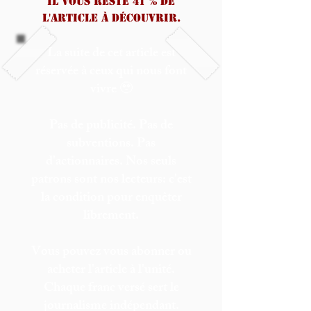
Il vous reste 41 % de
l'article à découvrir.
La suite de cet article est
réservée à ceux qui nous font
vivre 🥹
Pas de publicité. Pas de
subventions. Pas
d'actionnaires. Nos seuls
patrons sont nos lecteurs: c'est
la condition pour enquêter
librement.
Vous pouvez vous abonner ou
acheter l'article à l'unité.
Chaque franc versé sert le
journalisme indépendant.