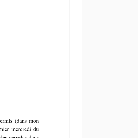
permis (dans mon 
emier mercredi du 
des cervelas dans 