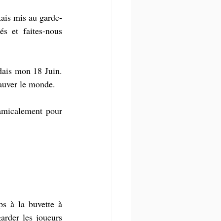
tais mis au garde-
s et faites-nous 
dais mon 18 Juin. 
 sauver le monde.
amicalement pour 
s à la buvette à 
rder les joueurs 