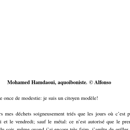
Mohamed Hamdaoui, aquoiboniste
© Alfonso
. 
ne once de modestie: je suis un citoyen modèle!
rs mes déchets soigneusement triés que les jours où c’est 
di et le vendredi; sauf le métal: ce n’est autorisé que le pr
u soir, même quand j’ai encore très faim, j’arrête de griller 