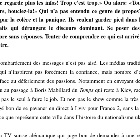
e regarde plus les infos! Trop c’est trop.» Ou alors: «Tout
urs, bouclez-la!» Qui n’a pas entendu ce genre de propos?
 par la colère et la panique. Ils veulent garder pied dans 
faits qui dérangent le discours dominant. Se poser des
re sans réponses. Tenter de comprendre ce qui est arrivé, 
tre.
bombardement des messages n’est pas aisé. Les médias traditi
 qui n’inspirent pas forcément la confiance, mais nombre d’e
face au déferlement des passions. Notamment en envoyant des 
u au passage à Boris Mabillard du 
Temps
 qui reste à Kiev, rac
st pas le seul à faire le job. Et non pas le show comme la trè
é bon de se pavaner en direct à Lviv pour France 2, sans la 
ce que représente cette ville dans l’histoire du nationalisme uk
 la TV suisse alémanique qui juge bon de demander à une réf