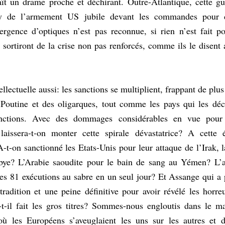
t un drame proche et déchirant. Outre-Atlantique, cette guer
by de l’armement US jubile devant les commandes pour d
vergence d’optiques n’est pas reconnue, si rien n’est fait p
sortiront de la crise non pas renforcés, comme ils le disent 
llectuelle aussi: les sanctions se multiplient, frappant de plus
 Poutine et des oligarques, tout comme les pays qui les décr
anctions. Avec des dommages considérables en vue pour 
laissera-t-on monter cette spirale dévastatrice? A cette é
-on sanctionné les Etats-Unis pour leur attaque de l’Irak, l
ye? L’Arabie saoudite pour le bain de sang au Yémen? L’a
s 81 exécutions au sabre en un seul jour? Et Assange qui a p
tradition et une peine définitive pour avoir révélé les horr
-t-il fait les gros titres? Sommes-nous engloutis dans le m
ù les Européens s’aveuglaient les uns sur les autres et d