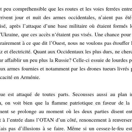
st peu compréhensible que les routes et les voies ferrées entre
rrivent jour et nuit des armes occidentales, n’aient pas ét
é, après l’attaque d’une base militaire où étaient formés le
l'Ukraine, que ces accès n‘étaient pas visés. Une chance pour l
rairement à ce que dit l’Ouest, nous ne voulons pas étouffer le
z et électricité. Quant aux Occidentaux les plus durs, ne cherch
r affaiblir un peu plus la Russie? Celle-ci essuie de lourdes 
aux armes fournies et notamment par les drones tueurs livrés p
icacité en Arménie.
 est attaqué de toutes parts. Secousses aussi au plan in
on, on voit bien que la flamme patriotique en faveur de la g
ement se prolonge au moment où les deux parties disent ent
 à l’entrée dans l’OTAN d’un côté, renoncement à renverser
is pas d’illusions à se faire. Même si un cessez-le-feu est 