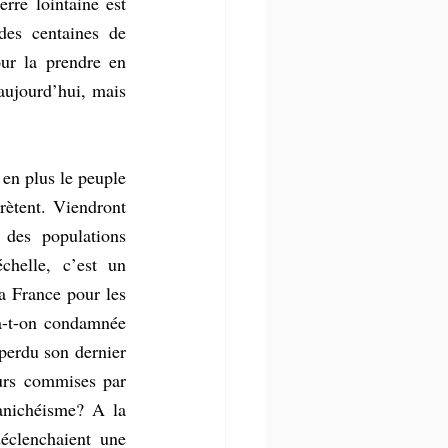
re lointaine est 
es centaines de 
our la prendre en 
aujourd’hui, mais 
 en plus le peuple 
ètent. Viendront 
des populations 
chelle, c’est un 
a France pour les 
-t-on condamnée 
erdu son dernier 
eurs commises par 
anichéisme? A la 
éclenchaient une 