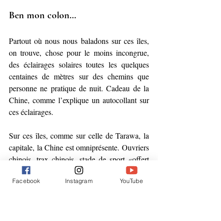
Ben mon colon…
Partout où nous nous baladons sur ces îles, 
on trouve, chose pour le moins incongrue, 
des éclairages solaires toutes les quelques 
centaines de mètres sur des chemins que 
personne ne pratique de nuit. Cadeau de la 
Chine, comme l’explique un autocollant sur 
ces éclairages.
Sur ces îles, comme sur celle de Tarawa, la 
capitale, la Chine est omniprésente. Ouvriers 
chinois, trax chinois, stade de sport «offert 
par la Chine», supermarchés chinois, affiches 
Facebook
Instagram
YouTube
en mandarin et jusqu’au restaurant le plus 
chic (entendez «propre et ressemblant à un 
réfectoire d’usine modèle») et le plus cher de 
Tarawa, où les expats de l’Empire du Milieu 