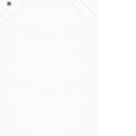
La suite de cet article est
réservée à ceux qui nous font
vivre 🥹
Pas de publicité. Pas de
subventions. Pas
d'actionnaires. Nos seuls
patrons sont nos lecteurs: c'est
la condition pour enquêter
librement.
Vous pouvez vous abonner ou
acheter l'article à l'unité.
Chaque franc versé sert le
journalisme indépendant.