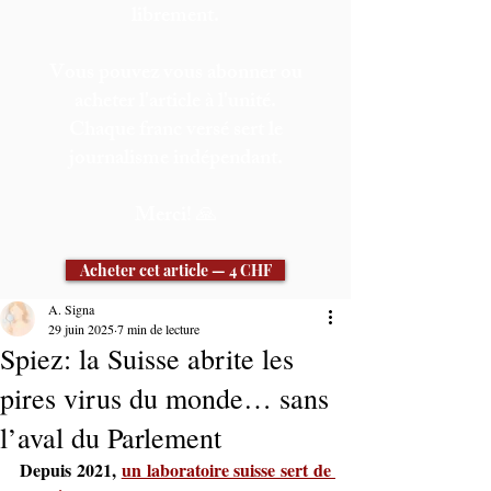
librement.
Vous pouvez vous abonner ou
acheter l'article à l'unité.
Chaque franc versé sert le
journalisme indépendant.
Merci! 🙏
Acheter cet article — 4 CHF
A. Signa
S'abonner
29 juin 2025
7 min de lecture
Spiez: la Suisse abrite les
Déjà membre ? Se connecter
pires virus du monde… sans
l’aval du Parlement
Depuis 2021, 
un laboratoire suisse sert de 