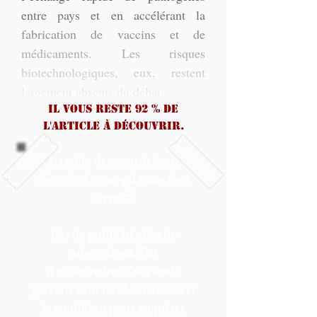
entre pays et en accélérant la 
fabrication de vaccins et de 
médicaments. Les risques 
biotechnologiques, eux, restent 
largement absents du débat.
Il vous reste 92 % de
l'article à découvrir.
La suite de cet article est
réservée à ceux qui nous font
vivre 🥹
Pas de publicité. Pas de
subventions. Pas
d'actionnaires. Nos seuls
patrons sont nos lecteurs: c'est
la condition pour enquêter