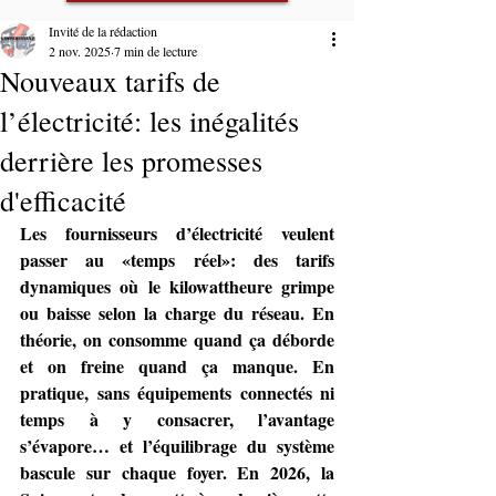
Invité de la rédaction
S'abonner
2 nov. 2025
7 min de lecture
Nouveaux tarifs de
Déjà membre ? Se connecter
l’électricité: les inégalités
derrière les promesses
d'efficacité
Les fournisseurs d’électricité veulent 
passer au «temps réel»: des tarifs 
dynamiques où le kilowattheure grimpe 
ou baisse selon la charge du réseau. En 
théorie, on consomme quand ça déborde 
et on freine quand ça manque. En 
pratique, sans équipements connectés ni 
temps à y consacrer, l’avantage 
s’évapore… et l’équilibrage du système 
bascule sur chaque foyer. En 2026, la 