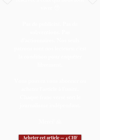
réservée à ceux qui nous font
vivre 🥹
Pas de publicité. Pas de
subventions. Pas
d'actionnaires. Nos seuls
patrons sont nos lecteurs: c'est
la condition pour enquêter
librement.
Vous pouvez vous abonner ou
acheter l'article à l'unité.
Chaque franc versé sert le
journalisme indépendant.
Merci! 🙏
Acheter cet article — 4 CHF