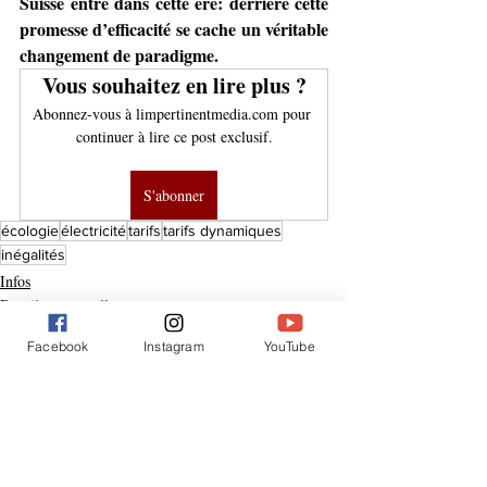
Suisse entre dans cette ère: derrière cette 
promesse d’efficacité se cache un véritable 
changement de paradigme.
Vous souhaitez en lire plus ?
Abonnez-vous à limpertinentmedia.com pour 
continuer à lire ce post exclusif.
S'abonner
écologie
électricité
tarifs
tarifs dynamiques
inégalités
Infos
Dernières nouvelles
Facebook
Instagram
YouTube
Posts similaires
Voir tout