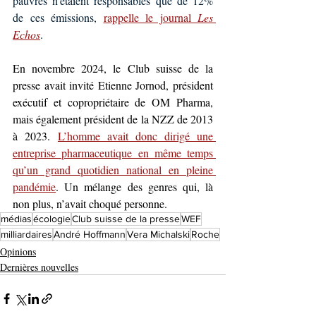
pauvres n'étaient responsables que de 12% 
de ces émissions, 
rappelle le journal 
Les 
Echos
.
En novembre 2024, le Club suisse de la 
presse avait invité Etienne Jornod, président 
exécutif et copropriétaire de OM Pharma, 
mais également président de la NZZ de 2013 
à 2023. 
L’homme avait donc dirigé une 
entreprise pharmaceutique en même temps 
qu’un grand quotidien national en pleine 
pandémie
. Un mélange des genres qui, là 
non plus, n’avait choqué personne.
médias
écologie
Club suisse de la presse
WEF
milliardaires
André Hoffmann
Vera Michalski
Roche
Opinions
Dernières nouvelles