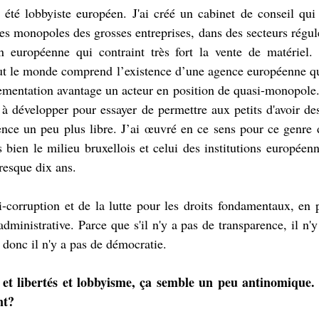
i été lobbyiste européen. J'ai créé un cabinet de conseil qui 
les monopoles des grosses entreprises, dans des secteurs régulés
 européenne qui contraint très fort la vente de matériel. 
ut le monde comprend l’existence d’une agence européenne qui
ementation avantage un acteur en position de quasi-monopole. 
s à développer pour essayer de permettre aux petits d'avoir de
ence un peu plus libre. J’ai œuvré en ce sens pour ce genre d'
bien le milieu bruxellois et celui des institutions européenne
resque dix ans.
nti-corruption et de la lutte pour les droits fondamentaux, en p
administrative. Parce que s'il n'y a pas de transparence, il n'y
t donc il n'y a pas de démocratie.
 et libertés et lobbyisme, ça semble un peu antinomique.
nt?