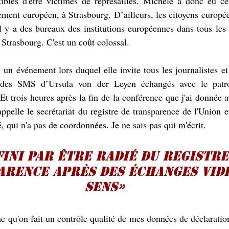
ibles d'être victimes de représailles. Michèle a donc eu cet
ment européen, à Strasbourg. D’ailleurs, les citoyens europé
l y a des bureaux des institutions européennes dans tous les p
 Strasbourg. C'est un coût colossal.
un événement lors duquel elle invite tous les journalistes et
e des SMS d’Ursula von der Leyen échangés avec le patro
Et trois heures après la fin de la conférence que j'ai donnée av
appelle le secrétariat du registre de transparence de l'Union
é, qui n'a pas de coordonnées. Je ne sais pas qui m'écrit.
 fini par être radié du registre
rence après des échanges vide
sens»
e qu'on fait un contrôle qualité de mes données de déclaration.