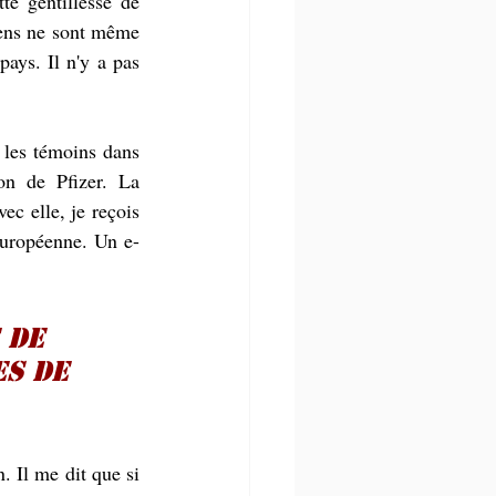
te gentillesse de 
ens ne sont même 
ays. Il n'y a pas 
 les témoins dans 
n de Pfizer. La 
ec elle, je reçois 
 européenne. Un e-
 de 
s de 
 Il me dit que si 