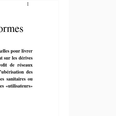
formes
lles pour livrer 
 sur les dérives 
fit de réseaux 
’ubérisation des 
s sanitaires ou 
s «utilisateurs» 