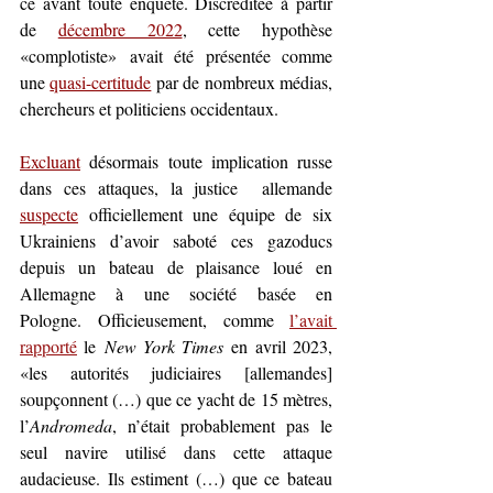
ce avant toute enquête. Discréditée à partir 
de 
décembre 2022
, cette hypothèse 
«complotiste
»
 avait été présentée comme 
une 
quasi-certitude
 par de nombreux 
médias, 
chercheurs et politiciens occidentaux. 
Excluant
 désormais toute implication russe 
dans ces attaques, la justice  allemande 
suspecte
 officiellement une équipe de six 
Ukrainiens d’avoir saboté ces gazoducs 
depuis un bateau de 
plaisance loué en 
Allemagne à une société basée en 
Pologne.
 Officieusement, comme
l’avait 
rapporté
 le 
New York Times
 en avril 2023, 
«les autorités judiciaires [allemandes] 
soupçonnent (…) que ce yacht de 15 mètres, 
l’
Andromeda
, n’était probablement pas le 
seul navire utilisé dans cette attaque 
audacieuse. Ils estiment (…) que ce bateau 