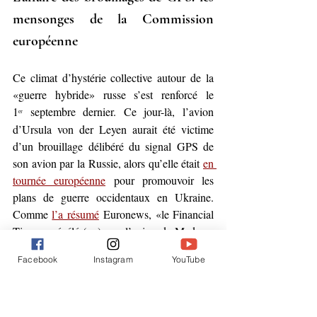
mensonges de la Commission 
européenne
Ce climat d’hystérie collective autour de la 
«guerre hybride» russe s’est renforcé le 
1
septembre dernier. Ce jour-là, l’avion 
ᵉʳ 
d’Ursula von der Leyen aurait été victime 
d’un brouillage délibéré du signal GPS de 
son avion par la Russie, alors qu’elle était 
en 
tournée européenne
 pour promouvoir les 
plans de guerre occidentaux en Ukraine. 
Comme 
l’a résumé
 Euronews, «le Financial 
Times a révélé (…) que l’avion de Madame 
von der Leyen (…) avait tourné autour de 
Facebook
Instagram
YouTube
l’aéroport [bulgare] de Plovdiv pendant une 
heure, utilisant des cartes en papier pour 
atterrir, après avoir été la cible d’une 
“interférence GPS russe présumée”.» Or, 