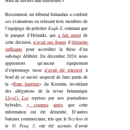
bord de navires mal entretenus.»
Récemment, un tribunal finlandais a conforté 
ces évaluations en relaxant trois membres de 
l’équipage du pétrolier 
Eagle S
, estimant que 
le parquet d’Helsinki, qui 
a fait appel
 de 
cette décision, 
n’avait pas fourni
 d’
éléments 
suffisants
 pour accréditer la thèse d’un 
sabotage délibéré. En décembre 2024, nous 
apprenions qu’aucun équipement 
d’espionnage russe 
n’avait été retrouvé
 à 
bord de ce navire suspecté de faire partie de 
la «
flotte fantôme
» du Kremlin, invalidant 
des allégations de la revue britannique 
Lloyd’s List
 reprises par nos journalistes 
hybrides, 
y compris
après
 que cette 
information eut été démentie. D’autres 
bateaux commerciaux, tels que le 
Yezvhen
 et 
le 
Yi Peng 3
, ont été accusés d’avoir 