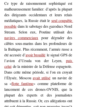
Ce type de raisonnement sophistiqué est 
malheureusement familier: d’après la plupart 
des dirigeants occidentaux et leurs relais 
médiatiques, la Russie était le 
seul coupable 
possible
dans le sabotage des gazoducs Nord 
Stream. Selon eux, Poutine utilisait des 
navires commerciaux
 pour dégrader des 
câbles sous-marins dans les profondeurs de 
la Baltique. Plus récemment, l’armée russe a 
été accusée d’
avoir brouillé
le signal GPS de 
l’avion d’Ursula von der Leyen, 
puis 
celui
de la ministre de la Défense espagnole. 
Dans cette même période, si l’on en croyait 
l’Élysée, Moscou 
avait utilisé
un navire
 de 
sa «
flotte fantôme
» comme plateforme de 
lancement de ces drones-OVNIS, que la 
plupart des experts et des journalistes 
attribuent à la Russie. Or, ces allégations ont 
été soit démenties, soit non prouvées jusqu’à 