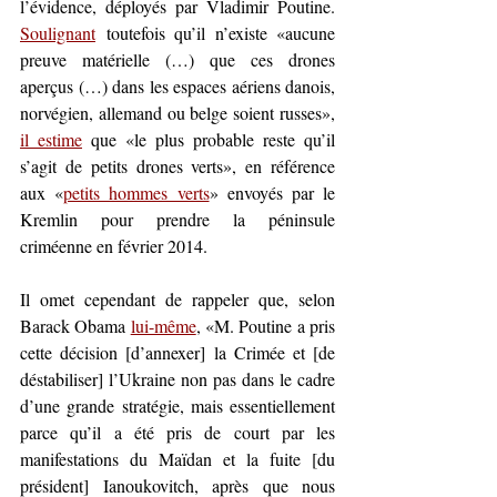
l’évidence, déployés par Vladimir Poutine. 
Soulignant
 toutefois
 qu’il n’existe «aucune 
preuve matérielle (…) que ces drones 
aperçus (…) dans les espaces aériens danois, 
norvégien, allemand ou belge soient russes», 
il estime
 que «le plus probable reste qu’il 
s’agit de petits drones verts», en référence 
aux «
petits hommes verts
» envoyés par le 
Kremlin pour prendre la péninsule 
criméenne en février 2014.
Il omet cependant de rappeler que, selon 
Barack Obama 
lui-même
, «M. Poutine a pris 
cette décision [d’annexer] la Crimée et [de 
déstabiliser] l’Ukraine non pas dans le cadre 
d’une grande stratégie, mais essentiellement 
parce qu’il a été pris de court par les 
manifestations du Maïdan et la fuite [du 
président] Ianoukovitch, après que nous 