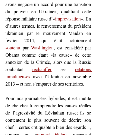
avons négocié un accord pour une transition 
du pouvoir en Ukraine», qualifiant cette 
réponse militaire russe d’«
improvisation
». En 
d’autres termes, le renversement du président 
ukrainien par le mouvement Maïdan en 
février 2014, qui était notoirement 
soutenu
par 
Washington
,
 est considéré par 
Obama comme étant «la cause
»
 de cette 
annexion de la Crimée, alors que la Russie 
souhaitait 
réchauffer
 ses 
relations 
tumultueuses
avec l’Ukraine en novembre 
2013 – et non s’emparer de ses territoires.
Pour nos journalistes hybrides, il est inutile 
de chercher à comprendre les causes réelles 
de l’agressivité du Léviathan russe; ils se 
contentent le plus souvent de décrire son 
chef – certes 
critiquable à bien des égards –, 
comme
 un «
nouvel Hitler
» 
menaçant 