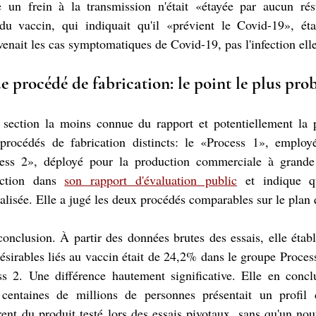
un frein à la transmission n'était «étayée par aucun résul
du vaccin, qui indiquait qu'il «prévient le Covid-19», éta
évenait les cas symptomatiques de Covid-19, pas l'infection el
 procédé de fabrication: le point le plus pr
section la moins connue du rapport et potentiellement la plu
 procédés de fabrication distincts: le «Process 1», employé
ocess 2», déployé pour la production commerciale à grande
nction dans 
son rapport d'évaluation public
 et indique q
alisée. Elle a jugé les deux procédés comparables sur le plan q
onclusion. À partir des données brutes des essais, elle établi
désirables liés au vaccin était de 24,2% dans le groupe Proces
s 2. Une différence hautement significative. Elle en conclu
entaines de millions de personnes présentait un profil d
rent du produit testé lors des essais pivotaux, sans qu'un nouv