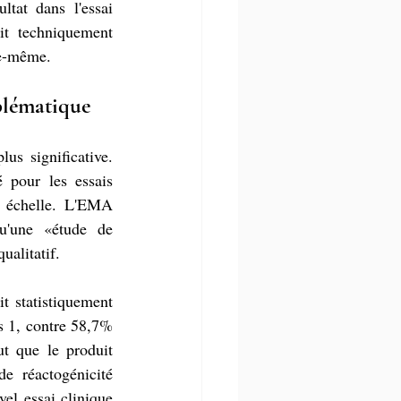
tat dans l'essai 
it techniquement 
le-même.
oblématique
s significative. 
 pour les essais 
 échelle. L'EMA 
u'une «étude de 
ualitatif.
t statistiquement 
s 1, contre 58,7% 
t que le produit 
e réactogénicité 
el essai clinique 