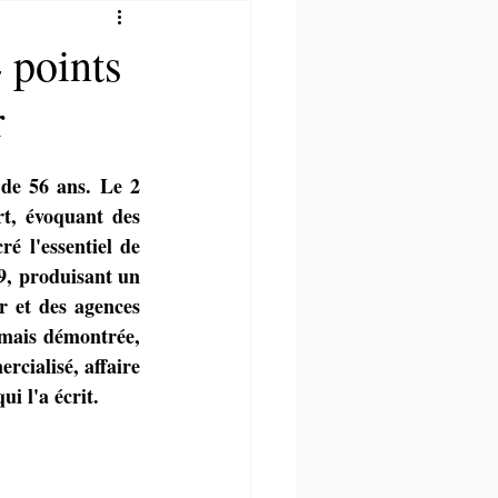
 points
r
 de 56 ans. Le 2 
t, évoquant des 
é l'essentiel de 
9, produisant un 
r et des agences 
amais démontrée, 
rcialisé, affaire 
ui l'a écrit.