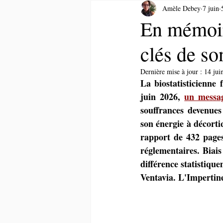
Amèle Debey
7 juin
En mémoire
clés de so
Dernière mise à jour :
14 jui
La biostatisticienne 
juin 2026, 
un messag
souffrances devenues 
son énergie à décorti
rapport de 432 pages 
réglementaires. Biais
différence statistique
Ventavia. L'Impertinen