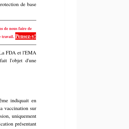
rotection de base 
ns de nous faire de 
Pensez-y!
travail. 
. La FDA et l'EMA 
it l'objet d'une 
ême indiquait en 
a vaccination sur 
ssion, uniquement 
ation présentant 