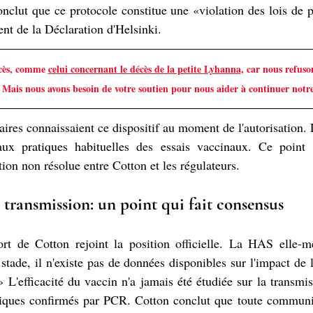
onclut que ce protocole constitue une «violation des lois de p
nt de la Déclaration d'Helsinki.
ccès, comme 
celui concernant le décès de la petite Lyhanna
, car nous refuso
. Mais nous avons besoin de votre soutien pour nous aider à continuer notre 
ires connaissaient ce dispositif au moment de l'autorisation
ux pratiques habituelles des essais vaccinaux. Ce point fa
tion non résolue entre Cotton et les régulateurs.
la transmission: un point qui fait consensus
ort de Cotton rejoint la position officielle. La HAS elle-m
tade, il n'existe pas de données disponibles sur l'impact de l
» L'efficacité du vaccin n'a jamais été étudiée sur la transmi
iques confirmés par PCR. Cotton conclut que toute communic