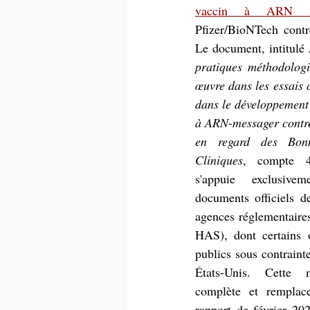
vaccin à ARN me
Pfizer/BioNTech contr
Le document, intitulé 
pratiques méthodologi
œuvre dans les essais c
dans le développement 
à ARN-messager contr
en regard des Bonn
Cliniques
, compte 4
s'appuie exclusive
documents officiels de
agences réglementair
HAS), dont certains o
publics sous contrainte
États-Unis. Cette 
complète et remplace
rapport de février 202