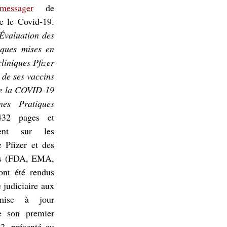
ssager
 de 
e le Covid-19. 
Évaluation des 
ques mises en 
liniques Pfizer 
de ses vaccins 
e la COVID-19 
es Pratiques 
32 pages et 
ment sur les 
 Pfizer et des 
es (FDA, EMA, 
nt été rendus 
 judiciaire aux 
mise à jour 
 son premier 
2, présenté au 