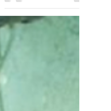
le vaccin Pfizer
Biais dans la détection des cas, efficacité sur la
transmission jamais démontrée, différence entre produit
testé et produit commercialisé, affaire Ventavia:
L'Impertinent décrypte le rapport Cotton en mémoire
de la biostatisticienne décédée le 2 juin 2026.