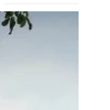
Abdoulaye Penda Ndiaye
14 juin
3 min de lecture
Fin de vie: «Cette fin choisie et
respectée nous a rendus plus forts»
Une Vaudoise raconte l'accompagnement de son
compagnon, atteint du Sida, dans sa fin de vie choisie
avec Exit. Un témoignage poignant sur le suicide assisté.