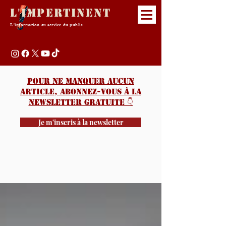
L'Impertinent
L'information au service du public
Pour ne manquer aucun
article, abonnez-vous à la
newsletter gratuite 👇️
Je m'inscris à la newsletter