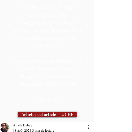
Pas de publicité. Pas de
subventions. Pas
d'actionnaires. Nos seuls
patrons sont nos lecteurs: c'est
la condition pour enquêter
librement.
Vous pouvez vous abonner ou
acheter l'article à l'unité.
Chaque franc versé sert le
journalisme indépendant.
Merci! 🙏
Acheter cet article — 4 CHF
Amèle Debey
S'abonner
18 août 2024
3 min de lecture