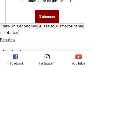
continuer à lire ce post exclusif.
S'abonner
Etats-Unis
économie
Suisse tourisme
tourisme
célébrités
Enquêtes
Facebook
Instagram
YouTube
Posts similaires
Voir tout