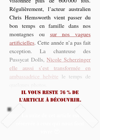
visionnée plus de 600'000 fois. 
Régulièrement, l’acteur australien 
Chris Hemsworth vient passer du 
bon temps en famille dans nos 
montagnes ou 
sur nos vagues 
artificielles
. Cette année n’a pas fait 
exception. La chanteuse des 
Pussycat Dolls, 
Nicole Scherzinger 
elle aussi s’est transformée en 
ambassadrice helvète
 le temps de 
quelques photos.
Il vous reste 76 % de
l'article à découvrir.
La suite de cet article est
réservée à ceux qui nous font
vivre 🥹