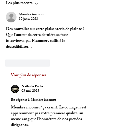
cœur du système que
contrats israéliens
Les plus récents
conteste la rue albanaise
Membre inconnu
30 janv. 2023
Des nouvelles sur cette plaisanterie de plainte ? 
Que l'auteur de cette dernière se fasse 
interviewer par Frammery suffit à le 
décrédibiliser...
J'aime
Répondre
Voir plus de réponses
Nathalie Pache
03 mai 2023
En réponse à
Membre inconnu
Membre inconnu? ça craint. Le courage n'est 
apparemment pas votre première qualité  au 
même rang que l'honnêteté de nos pseudos 
dirigeants.