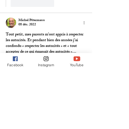
J'aime
Répondre
Michel Pétermann
08 déc. 2022
Tout petit, mes parents m’ont appris à respecter 
les autorités. Et pendant bien des années j’ai 
confondu « respecter les autorités » et « tout 
accepter de ce qui émanait des autorités »…
Etre ministre (au service de…) doit être une 
tâche difficile, mais cela ne doit pas nous faire 
Facebook
Instagram
YouTube
accepter tous les écarts, toutes les erreurs et 
mêmes toutes les fautes intentionnelles.
En l’occurrence, M. Alain Berset a reçu à 
plusieurs reprises des informations alarmantes 
par des professionnels de la santé ou du…
Afficher plus
J'aime
Répondre