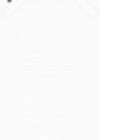
La suite de cet article est
réservée à ceux qui nous font
vivre 🥹
Pas de publicité. Pas de
subventions. Pas
d'actionnaires. Nos seuls
patrons sont nos lecteurs: c'est
la condition pour enquêter
librement.
Vous pouvez vous abonner ou
acheter l'article à l'unité.
Chaque franc versé sert le
journalisme indépendant.
Merci! 🙏