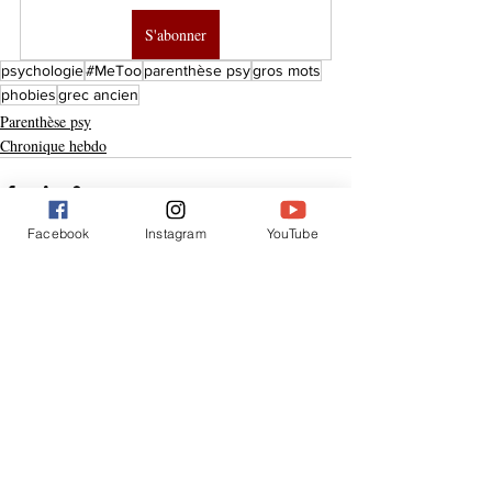
S'abonner
psychologie
#MeToo
parenthèse psy
gros mots
phobies
grec ancien
Parenthèse psy
Chronique hebdo
Facebook
Instagram
YouTube
Posts similaires
Voir tout