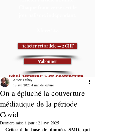
acheter l'article à l'unité.
Chaque franc versé sert le
journalisme indépendant.
Merci! 🙏
Acheter cet article — 2 CHF
S'abonner
Déjà membre ? Se connecter
Amèle Debey
13 avr. 2025
4 min de lecture
Faire un don pour
On a épluché la couverture
débloquer la vidéo
médiatique de la période
Covid
Dernière mise à jour :
21 avr. 2025
Grâce à la base de données SMD, qui 