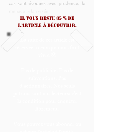
cas sont évoqués avec prudence, la 
menace relativisée. 
Il vous reste 85 % de
l'article à découvrir.
La suite de cet article est
réservée à ceux qui nous font
vivre 🥹
Pas de publicité. Pas de
subventions. Pas
d'actionnaires. Nos seuls
patrons sont nos lecteurs: c'est
la condition pour enquêter
librement.
Vous pouvez vous abonner ou