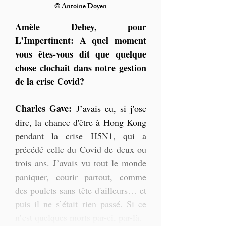
© Antoine Doyen
Amèle Debey, pour 
L’Impertinent: A quel moment 
vous êtes-vous dit que quelque 
chose clochait dans notre gestion 
de la crise Covid?
Charles Gave:
 J’avais eu, si j'ose 
dire, la chance d'être à Hong Kong 
pendant la crise H5N1, qui a 
précédé celle du Covid de deux ou 
trois ans. J’avais vu tout le monde 
paniquer, courir partout, comme 
des poulets sans tête d'ailleurs… et 
puis il ne s’était rien passé. Si ce 
n’est quelques morts par-ci, par-là.