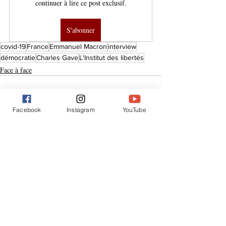
continuer à lire ce post exclusif.
S'abonner
covid-19
France
Emmanuel Macron
interview
démocratie
Charles Gave
L'Institut des libertés
Face à face
Facebook
Instagram
YouTube
Posts similaires
Voir tout