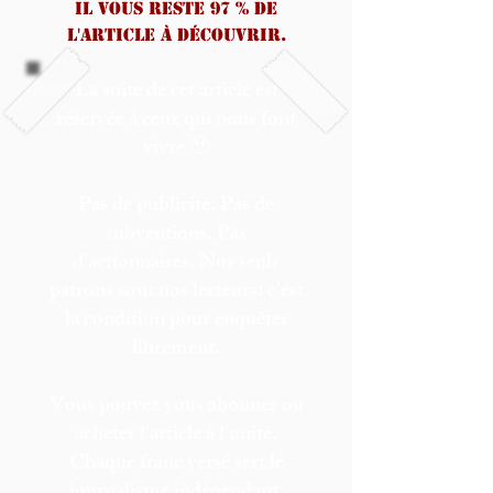
Il vous reste 97 % de
l'article à découvrir.
La suite de cet article est
réservée à ceux qui nous font
vivre 🥹
Pas de publicité. Pas de
subventions. Pas
d'actionnaires. Nos seuls
patrons sont nos lecteurs: c'est
la condition pour enquêter
librement.
Vous pouvez vous abonner ou
acheter l'article à l'unité.
Chaque franc versé sert le