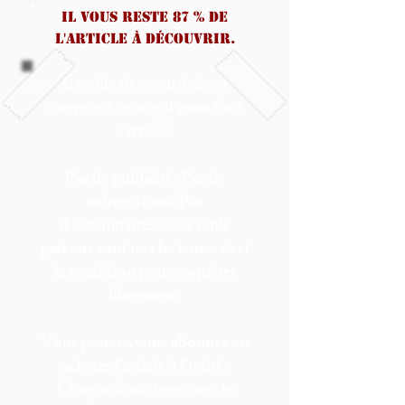
Il vous reste 87 % de
l'article à découvrir.
La suite de cet article est
réservée à ceux qui nous font
vivre 🥹
Pas de publicité. Pas de
subventions. Pas
d'actionnaires. Nos seuls
patrons sont nos lecteurs: c'est
la condition pour enquêter
librement.
Vous pouvez vous abonner ou
acheter l'article à l'unité.
Chaque franc versé sert le