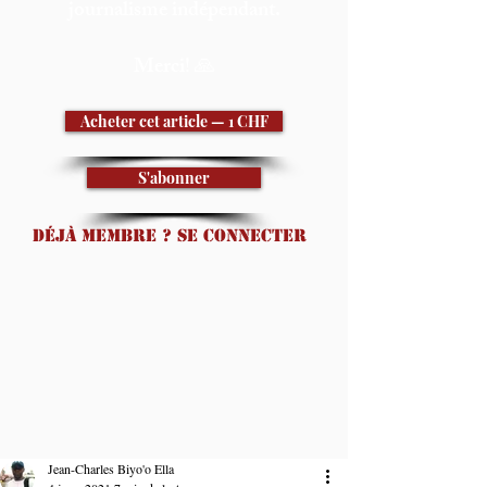
journalisme indépendant.
Merci! 🙏
Acheter cet article — 1 CHF
S'abonner
Déjà membre ? Se connecter
Jean-Charles Biyo'o Ella