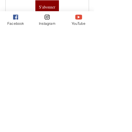
S'abonner
droits de l'homme
cameroun
femmes
tradition
excision
repassage des seins
mariage forcé
Facebook
Instagram
YouTube
droits de la femme
Overseas
Posts similaires
Voir tout