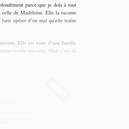
ofondément parce que je dois à tout 
celle de Madeleine. Elle la raconte 
aite opérer d’un mal qu’elle traîne 
eroun. Elle est issue d’une famille 
deleine tombe enceinte. Mais c’est au 
. 
vivre 🥹
 seuls patrons
rement.