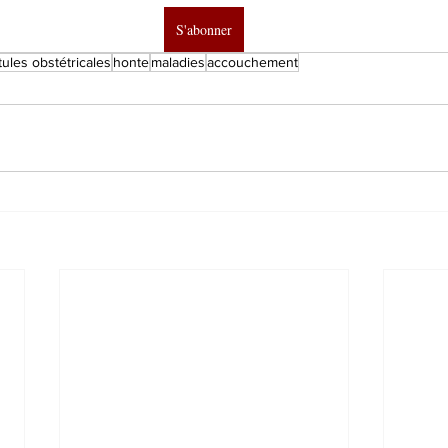
S'abonner
stules obstétricales
honte
maladies
accouchement