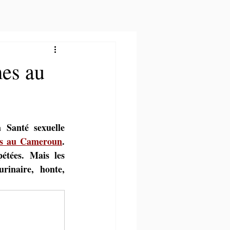
mes au
Santé sexuelle 
ales au Cameroun
. 
étées. Mais les 
rinaire, honte, 