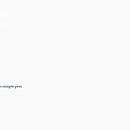
ité.
t.
un compte pour