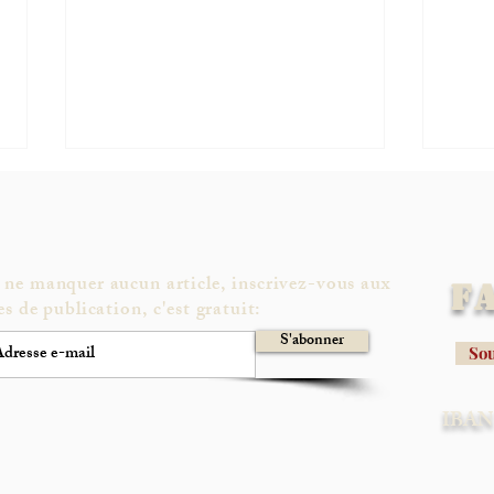
 ne manquer aucun article, inscrivez-vous aux
F
es de publication, c'est gratuit:
S'abonner
Sou
Magyar balaye Orbán:
Ces j
changement de règne... mais pas
entre
IBAN 
de Hongrie
envoy