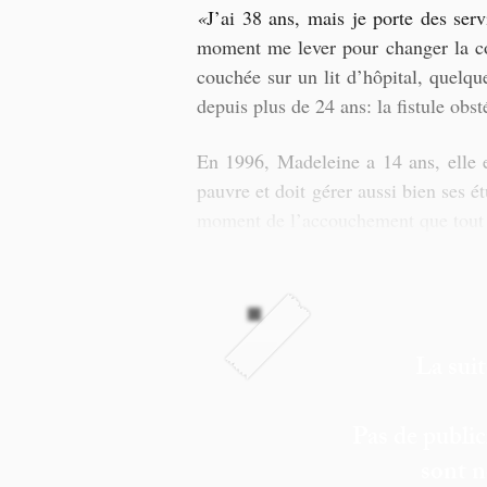
«
J’ai 38 ans, mais je porte des ser
moment me lever pour changer la couc
couchée sur un lit d’hôpital, quelqu
depuis plus de 24 ans: la fistule obsté
En 1996, Madeleine a 14 ans, elle e
pauvre et doit gérer aussi bien ses é
moment de l’accouchement que tout v
La suit
Pas de public
sont n