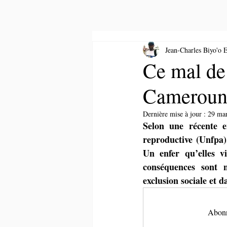
Jean-Charles Biyo'o E
Ce mal de
Camerou
Dernière mise à jour :
29 ma
Selon une récente e
reproductive (Unfpa)
Un enfer qu’elles vi
conséquences sont no
exclusion sociale et da
Abonne