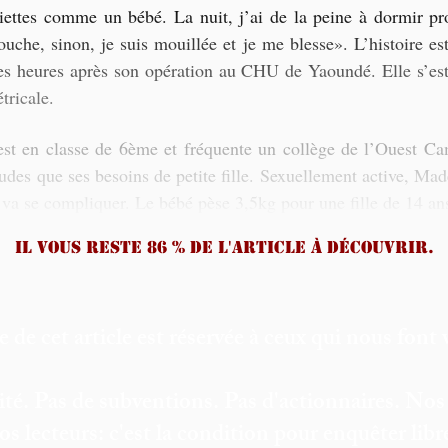
viettes comme un bébé. La nuit, j’ai de la peine à dormir pr
he, sinon, je suis mouillée et je me blesse». L’histoire est 
es heures après son opération au CHU de Yaoundé. Elle s’est f
tricale. 
st en classe de 6ème et fréquente un collège de l’Ouest Cam
tudes que ses besoins de petite fille. Sexuellement active, Ma
a se compliquer. Le bébé pèse 3,5kg pour une fille de 14 ans
Il vous reste 86 % de l'article à découvrir.
e de cet article est réservée à ceux qui nous font 
ité. Pas de subventions. Pas d'actionnaires. Nos
os lecteurs: c'est la condition pour enquêter lib