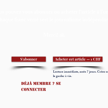
s pouvez vous abonner ou acheter l'article à l'un
haque franc versé sert le journalisme indépendan
Merci! 🙏
S'abonner
Acheter cet article — 1 CHF
Lecture immédiate, accès 7 jours. Créez 
le garder à vie.
Déjà membre ? Se
connecter