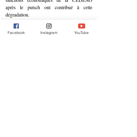
après le putsch ont contribué à cette 
dégradation.
Étant donné l'absence de demande de rançon 
Facebook
Instagram
YouTube
depuis janvier et l'enlèvement de la première 
européenne, l'hypothèse d'une tentative 
politique de déstabilisation du nouveau 
gouvernement est également évoquée.
Dans les années qui ont suivi notre 
rencontre, Claudia et moi étions restées en 
contact. J’avais acheté certains de ses sacs en 
tissu afin d'aider à faire connaître son 
association en Suisse. Elle avait accepté 
d’écrire quelques papiers pour Bon pour la 
tête, 
notamment au sujet de la numérisation 
grandissante de ce coin de cambrousse 
nigérien
. Sa capacité d’analyse et son talent 