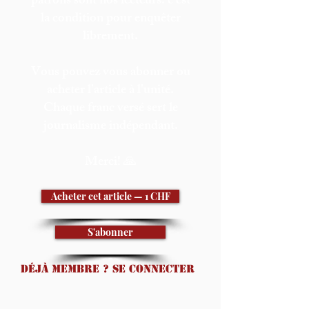
patrons sont nos lecteurs: c'est
la condition pour enquêter
librement.
Vous pouvez vous abonner ou
acheter l'article à l'unité.
Chaque franc versé sert le
journalisme indépendant.
Merci! 🙏
Acheter cet article — 1 CHF
S'abonner
Déjà membre ? Se connecter