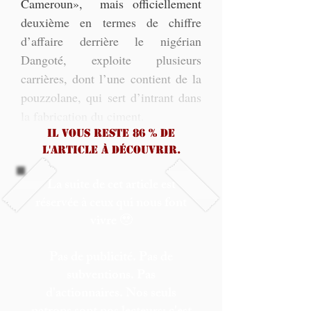
Cameroun»,  mais officiellement 
deuxième en termes de chiffre 
d’affaire derrière le nigérian 
Dangoté, exploite plusieurs 
carrières, dont l’une contient de la 
pouzzolane, qui sert d’intrant dans 
la fabrication du ciment.
Il vous reste 86 % de
l'article à découvrir.
La suite de cet article est
réservée à ceux qui nous font
vivre 🥹
Pas de publicité. Pas de
subventions. Pas
d'actionnaires. Nos seuls