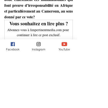
font preuve d’irresponsabilité en Afrique 
et particulièrement au Cameroun, au sens 
donné par ce vote?
Vous souhaitez en lire plus ?
Abonnez-vous à limpertinentmedia.com pour 
continuer à lire ce post exclusif.
S'abonner
Facebook
Instagram
YouTube
Cameroun
environnement
Pollution
Multinationales responsables
Glencore
LafargeHolcim
Overseas