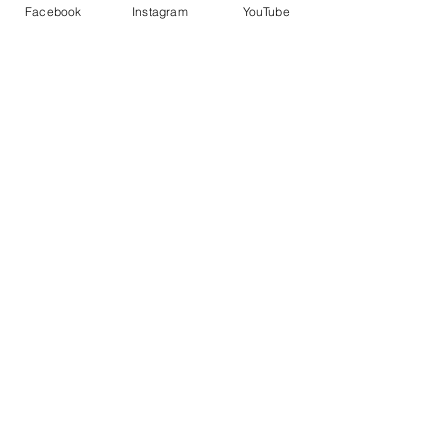
Enquêtes
Facebook
Instagram
YouTube
Dernières nouvelles
Posts similaires
Voir tout