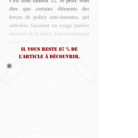
s’est tenu samedi 12. Je peux vous 
dire que certains éléments des 
forces de police anti-émeutes, qui 
autrefois faisaient un usage parfois 
excessif de la force, font maintenant 
preuve de plus de retenue».
Il vous reste 87 % de
l'article à découvrir.
La suite de cet article est
réservée à ceux qui nous font
vivre 🥹
Pas de publicité. Pas de
subventions. Pas
d'actionnaires. Nos seuls
patrons sont nos lecteurs: c'est
la condition pour enquêter