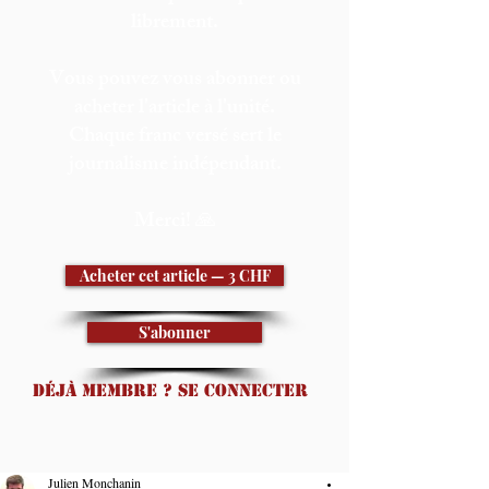
librement.
Vous pouvez vous abonner ou
acheter l'article à l'unité.
Chaque franc versé sert le
journalisme indépendant.
Merci! 🙏
Acheter cet article — 3 CHF
S'abonner
Déjà membre ? Se connecter
Julien Monchanin