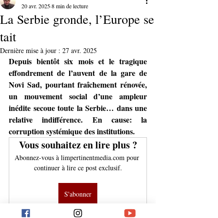
20 avr. 2025
8 min de lecture
La Serbie gronde, l’Europe se
tait
Dernière mise à jour :
27 avr. 2025
Depuis bientôt six mois et le tragique 
effondrement de l’auvent de la gare de 
Novi Sad, pourtant fraîchement rénovée, 
un mouvement social d’une ampleur 
inédite secoue toute la Serbie… dans une 
relative indifférence. En cause: la 
corruption systémique des institutions.
Vous souhaitez en lire plus ?
Abonnez-vous à limpertinentmedia.com pour 
continuer à lire ce post exclusif.
S'abonner
corruption
manifestation
étudiants
Serbie
Novi Sad