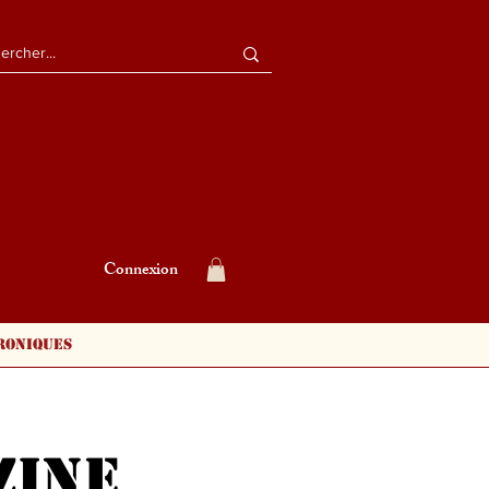
Connexion
roniques
zine