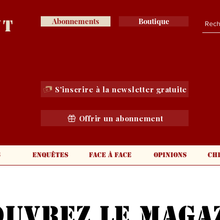
nt
Abonnements
Boutique
S'inscrire à la newsletter gratuite
Offrir un abonnement
s
Enquêtes
Face à face
Opinions
Ch
ouvrez le maga