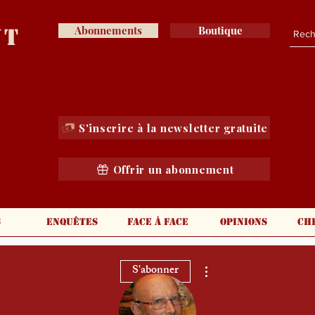
nt
Abonnements
Boutique
S'inscrire à la newsletter gratuite
Offrir un abonnement
s
Enquêtes
Face à face
Opinions
Ch
Plus d'actions
S'abonner