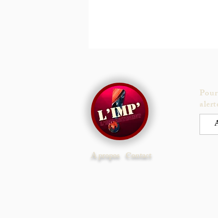
Pour
alert
A propos
Contact