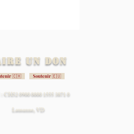
aire un don
tenir 🇨🇭
Soutenir 🇪🇺
: CH52 0900 0000 1555 3871 0
Lausanne, VD