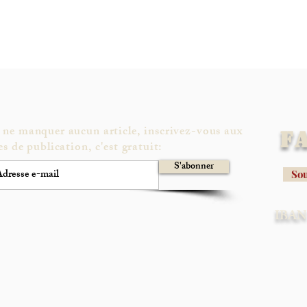
 ne manquer aucun article, inscrivez-vous aux
F
es de publication, c'est gratuit:
S'abonner
Sou
IBAN 