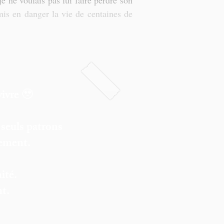
je ne voulais pas lui faire perdre son 
mis en danger la vie de centaines de 
vivre 🥹
 seuls patrons
rement.
ité.
t.