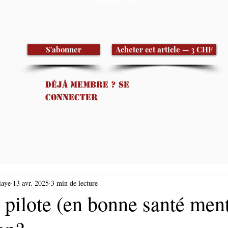
Merci! 🙏
S'abonner
Acheter cet article — 3 CHF
Déjà membre ? Se
connecter
iaye
13 avr. 2025
3 min de lecture
n pilote (en bonne santé men