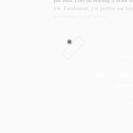
pas bien. Lors du briefing d’avant vol
job. Finalement, j’ai préféré me fai
personnes», a-t-il admis.
La suit
Pas de public
sont n
Vou
C