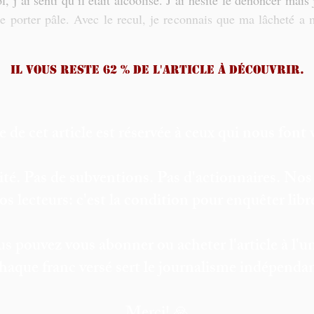
, j’ai senti qu’il était alcoolisé. J’ai hésité le dénoncer mais 
re porter pâle. Avec le recul, je reconnais que ma lâcheté a 
Il vous reste 62 % de l'article à découvrir.
e de cet article est réservée à ceux qui nous font 
ité. Pas de subventions. Pas d'actionnaires. Nos
os lecteurs: c'est la condition pour enquêter lib
s pouvez vous abonner ou acheter l'article à l'un
haque franc versé sert le journalisme indépendan