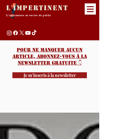
L'Impertinent
L'information au service du public
Pour ne manquer aucun
article, abonnez-vous à la
newsletter gratuite 👇️
Je m'inscris à la newsletter