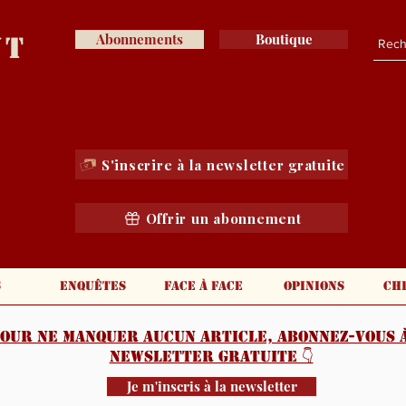
nt
Abonnements
Boutique
S'inscrire à la newsletter gratuite
Offrir un abonnement
s
Enquêtes
Face à face
Opinions
Ch
our ne manquer aucun article, abonnez-vous à
newsletter gratuite 👇️
Je m'inscris à la newsletter