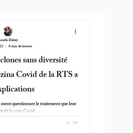
Amèle Debey
022
8 min de lecture
lones sans diversité
ézina Covid de la RTS a
xplications
 osent questionner le traitement que leur
it de la crise Covid.