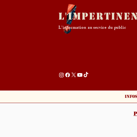
L'Impertine
L'information au service du public
Info
P