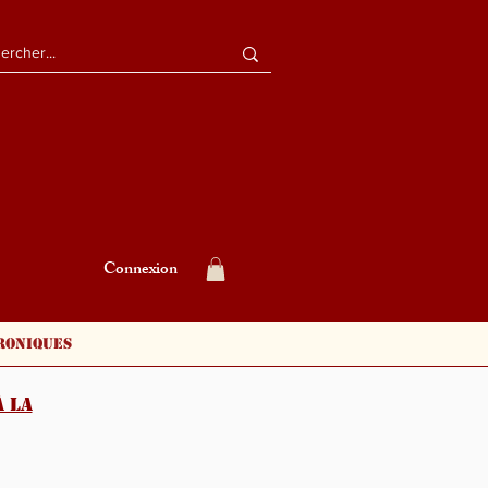
Connexion
roniques
 la