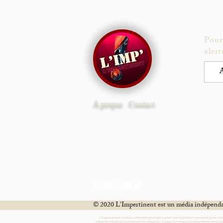
Pour
alert
A propos
Contact
© 2020 L'Impertinent est un média indépendan
L’Impertinent est un média indépendant parce que la presse libre ne peut survivre sans une presse libr
indépendant fondé sur le journalisme d’investigation, la presse d’investigation et des enquêtes journalisti