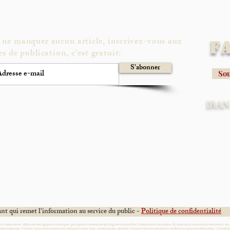
 ne manquer aucun article, inscrivez-vous aux
F
es de publication, c'est gratuit:
S'abonner
Sou
IBAN 
t qui remet l'information au service du public -
Politique de confidentialité
e et indépendante, affranchie des logiques économiques, politiques et industrielles qui fragilisent aujourd’hui l’indépendance des médias. À l’heure de la concentration des médias, du 
ques exigeantes. Nous travaillons pour produire une information libre, utile, contextualisée, destinée à éclairer l’opinion publique et à renforcer la qualité du débat public. Nos éditori