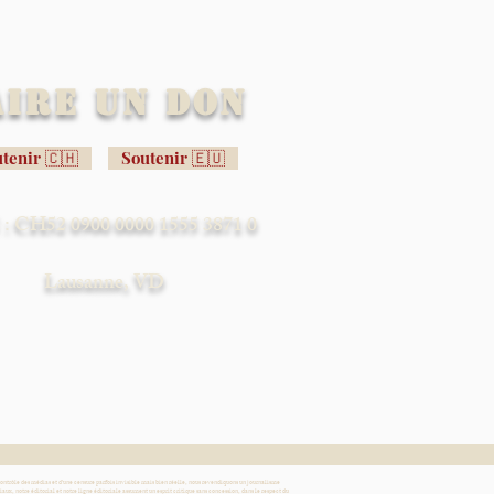
aire un don
tenir 🇨🇭
Soutenir 🇪🇺
: CH52 0900 0000 1555 3871 0
Lausanne, VD
contrôle des médias et d’une censure parfois invisible mais bien réelle, nous revendiquons un journalisme
aux, notre éditorial et notre ligne éditoriale assument un esprit critique sans concession, dans le respect du