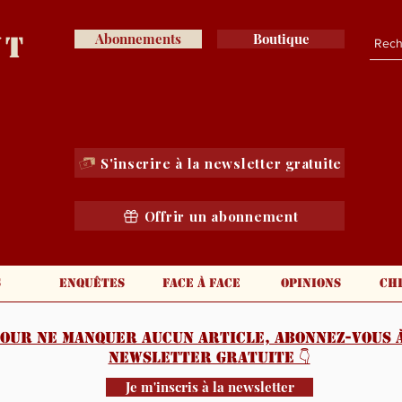
nt
Abonnements
Boutique
S'inscrire à la newsletter gratuite
Offrir un abonnement
s
Enquêtes
Face à face
Opinions
Ch
our ne manquer aucun article, abonnez-vous à
newsletter gratuite 👇️
Je m'inscris à la newsletter