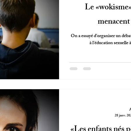
Le «wokisme» e
menacent 
On a essayé d'organiser un débat 
à l'éducation sexuelle à
28 janv. 20
«Les enfants nés pe