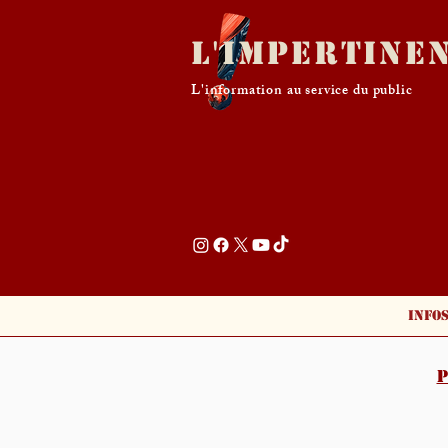
L'Impertine
L'information au service du public
Info
P