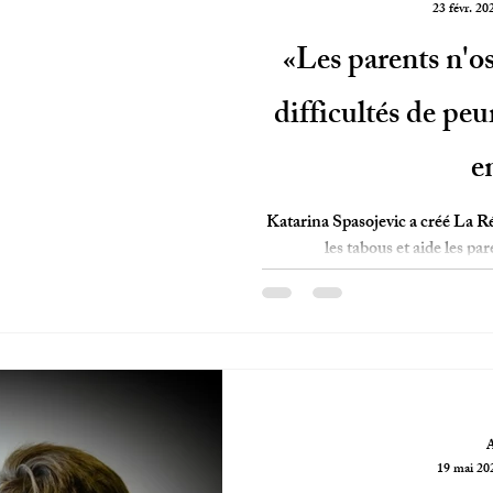
23 févr. 20
«Les parents n'os
difficultés de peu
e
Katarina Spasojevic a créé La Ré
les tabous et aide les par
19 mai 20