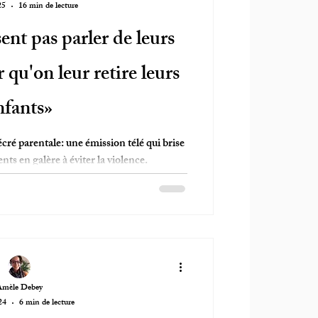
25
16 min de lecture
ent pas parler de leurs
r qu'on leur retire leurs
nfants»
cré parentale: une émission télé qui brise
ents en galère à éviter la violence.
Amèle Debey
24
6 min de lecture