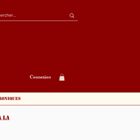
Connexion
roniques
 la