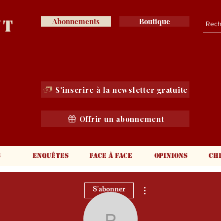
nt
Abonnements
Boutique
S'inscrire à la newsletter gratuite
Offrir un abonnement
s
Enquêtes
Face à face
Opinions
Ch
Plus d'actions
S'abonner