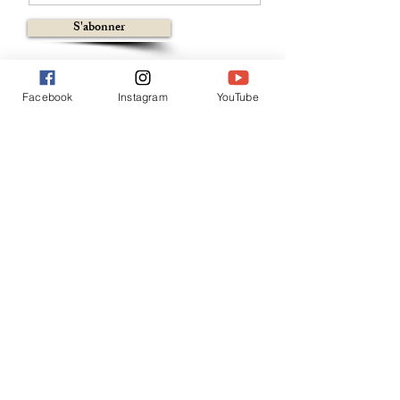
S'abonner
Facebook
Instagram
YouTube
Faire un don
Soutenir 🇨🇭
Soutenir 🇪🇺
IBAN : CH52
0900 0000 1555 3871 0
Lausanne VD