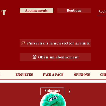
nt
Abonnements
Boutique
S'inscrire à la newsletter gratuite
Offrir un abonnement
s
Enquêtes
Face à face
Opinions
Ch
Plus d'actions
S'abonner