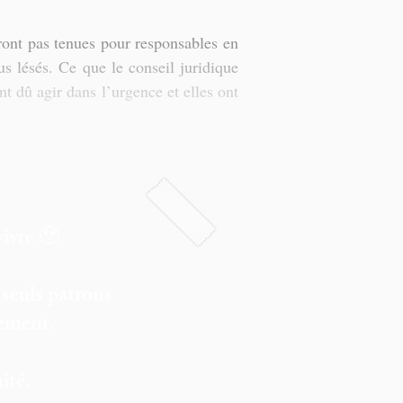
ront pas tenues pour responsables en 
s lésés. Ce que le conseil juridique 
t dû agir dans l’urgence et elles ont 
vivre 🥹
 seuls patrons
rement.
ité.