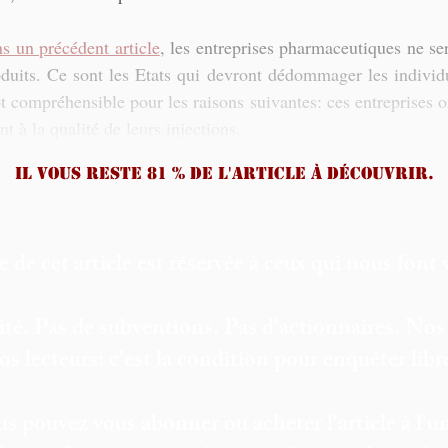
ns un précédent article
, les entreprises pharmaceutiques ne se
oduits. Ce sont les Etats qui devront dédommager les individu
 compréhensible pour les raisons suivantes: ces entreprises on
 à la qualité de leurs injections.
Il vous reste 81 % de l'article à découvrir.
e de cet article est réservée à ceux qui nous font 
ité. Pas de subventions. Pas d'actionnaires. Nos
os lecteurs: c'est la condition pour enquêter lib
s pouvez vous abonner ou acheter l'article à l'un