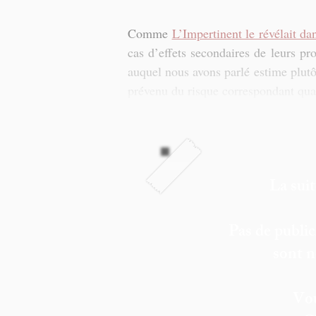
Comme 
L’Impertinent le révélait da
cas d’effets secondaires de leurs pr
auquel nous avons parlé estime plutôt
prévenu du risque correspondant quant
La suit
Pas de public
sont n
Vou