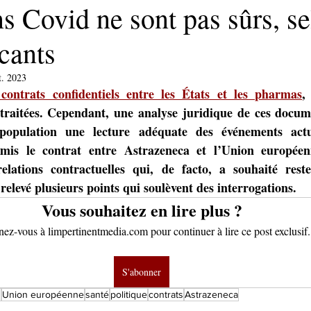
s Covid ne sont pas sûrs, s
icants
t. 2023
 contrats confidentiels entre les États et les pharmas
,
traitées. Cependant, une analyse juridique de ces docume
opulation une lecture adéquate des événements actue
mis le contrat entre Astrazeneca et l’Union européen
relations contractuelles qui, de facto, a souhaité res
 relevé plusieurs points qui soulèvent des interrogations. 
Vous souhaitez en lire plus ?
z-vous à limpertinentmedia.com pour continuer à lire ce post exclusif.
S'abonner
s
Union européenne
santé
politique
contrats
Astrazeneca