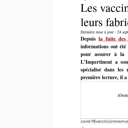
Les vaccin
leurs fabr
Dernière mise à jour :
24 sep
Depuis 
la fuite des
informations ont été 
pour assurer à la p
L’Impertinent a sou
spécialisé dans les 
première lecture, il a
Abonne
covid-19
vaccin
coronaviru