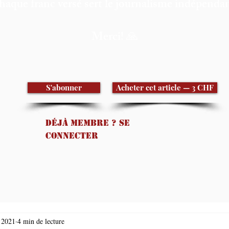
haque franc versé sert le journalisme indépendan
Merci! 🙏
S'abonner
Acheter cet article — 3 CHF
Déjà membre ? Se
connecter
. 2021
4 min de lecture