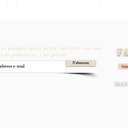
 ne manquer aucun article, inscrivez-vous aux
F
es de publication, c'est gratuit:
S'abonner
Sou
Voici ce que la Suisse fait des
Les j
fichiers Epstein
et la
IBAN 