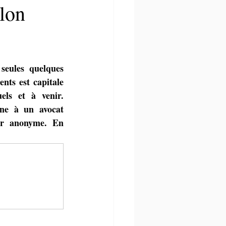
elon
 seules quelques 
nts est capitale 
ls et à venir. 
ne à un avocat 
ter anonyme. En 