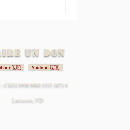
aire un don
tenir 🇨🇭
Soutenir 🇪🇺
eunes champions cyclistes
 démocratisation du dopage
: CH52 0900 0000 1555 3871 0
Lausanne, VD